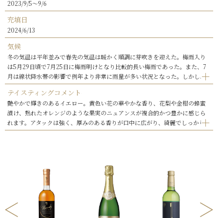
2023/9/5～9/6
充填日
2024/6/13
気候
冬の気温は平年並みで春先の気温は暖かく順調に芽吹きを迎えた。梅雨入り
は5月29日頃で7月25日に梅雨明けとなり比較的長い梅雨であった。また、7
月は線状降水帯の影響で例年より非常に雨量が多い状況となった。しかし、
レインカット、排水などの雨対策はしっかりと行っており問題無くブドウの生
テイスティングコメント
育期は進んだ。8月上旬に台風の影響がややみられたが、それ以降は雨量が少
艶やかで輝きのあるイエロー。黄色い花の華やかな香り、花梨や金柑の蜂蜜
なく、日照時間も長かった事から健全で良質なブドウが収穫されている。
漬け、熟れたオレンジのような果実のニュアンスが複合的かつ豊かに感じら
れます。アタックは強く、厚みのある香りが口中に広がり、綺麗でしっかりと
した酸がワイン全体を調和し、力強い味わいと熟した果実の余韻が長く続き
ます。