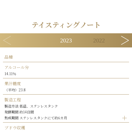
テイスティングノート
2023
2022
品種
アルコール分
14.11％
果汁糖度
（平均）23.8
製造工程
製造方法 低温、ステンレスタンク
発酵期間 約14日間
熟成期間 ステンレスタンクにて約6カ月
ブドウ収穫