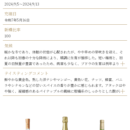
2024/9/5～2024/9/13
充填日
令和7年5月16日
新樽比率
100
気候
暖かな冬であり、休眠の状態が心配されたが、やや早めの芽吹きを迎え、そ
れ以降も初春の十分な降雨により、順調に生育が推移した。短い梅雨と、初
夏の日照量が豊富であったため、病害も少なく、ブドウの生育は例年よりも1
週間程度早かった。8月末に台風が襲来したが、雨対策により大きな影響もな
テイスティングコメント
く、豊かな日照量により、健全で熟度の高いブドウが収穫できた。
鮮やかな黄金色。熟した洋ナシやマンゴー、黄色い花、ナッツ、蜂蜜、バニ
ラやシナモンなどの甘いスパイスの香りが豊かに感じられます。アタックはや
や強く、凝縮感のあるパイナップルの風味に柑橘系のしっかりとした酸が調
和しています。樽由来の芳ばしい香りが味わいに厚みを持たせ余韻が長く続
く辛口の白ワインです。