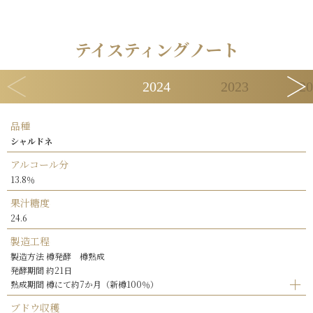
テイスティングノート
2024
2023
20
品種
シャルドネ
アルコール分
13.8％
果汁糖度
24.6
製造工程
製造方法 樽発酵 樽熟成
発酵期間 約21日
熟成期間 樽にて約7か月（新樽100％）
ブドウ収穫