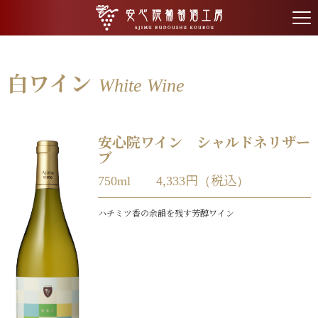
tog
nav
白ワイン
White Wine
安心院ワイン シャルドネリザー
ブ
750ml 4,333円（税込）
ハチミツ香の余韻を残す芳醇ワイン